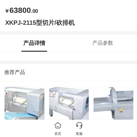
63800
￥
.00
XKPJ-2115型切片/砍排机
产品详情
产品参数
推荐产品
XJTS-550S型冻
XJTS-550型冻肉
XKPJ-2115型切
首页
客服