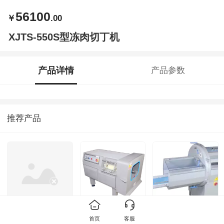
56100
￥
.00
XJTS-550S型冻肉切丁机
产品详情
产品参数
推荐产品
ZGZJ-30抽料式灌
XD-350型冻肉切
XKPJ-2115S型切
首页
客服